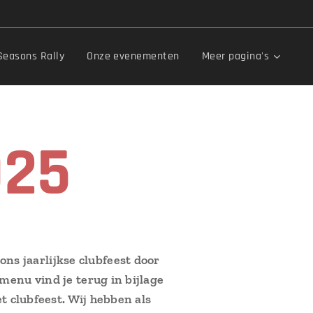
 Seasons Rally
Onze evenementen
Meer pagina's
025
s jaarlijkse clubfeest door
menu vind je terug in bijlage
t clubfeest. Wij
hebben als