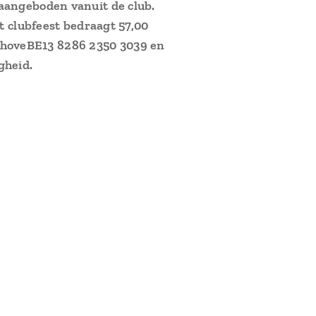
 aangeboden vanuit de club.
et clubfeest bedraagt 57,00
khove
BE13 8286 2350 3039 en
igheid.